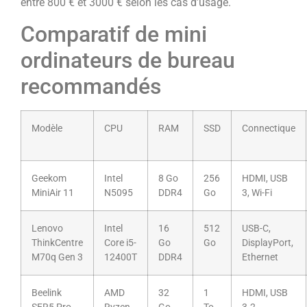
entre 800 € et 3000 € selon les cas d’usage.
Comparatif de mini
ordinateurs de bureau
recommandés
Modèle
CPU
RAM
SSD
Connectique
Geekom
Intel
8 Go
256
HDMI, USB
MiniAir 11
N5095
DDR4
Go
3, Wi-Fi
Lenovo
Intel
16
512
USB-C,
ThinkCentre
Core i5-
Go
Go
DisplayPort,
M70q Gen 3
12400T
DDR4
Ethernet
Beelink
AMD
32
1
HDMI, USB