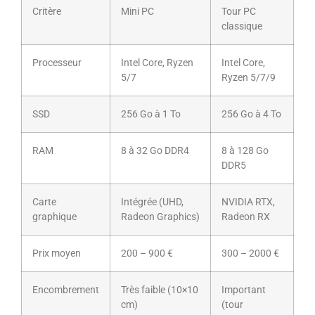
Critère
Mini PC
Tour PC
classique
Processeur
Intel Core, Ryzen
Intel Core,
5/7
Ryzen 5/7/9
SSD
256 Go à 1 To
256 Go à 4 To
RAM
8 à 32 Go DDR4
8 à 128 Go
DDR5
Carte
Intégrée (UHD,
NVIDIA RTX,
graphique
Radeon Graphics)
Radeon RX
Prix moyen
200 – 900 €
300 – 2000 €
Encombrement
Très faible (10×10
Important
cm)
(tour