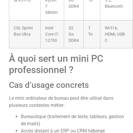
SER5 Pro
Ryzen
Go
To
3.2,
7
DDR4
Bluetooth
5800H
CSL Sprint
Intel
32
1
Wi-Fi 6,
Box Ultra
Core i7-
Go
To
HDMI, USB-
12700
DDR4
C
À quoi sert un mini PC
professionnel ?
Cas d’usage concrets
Le mini ordinateur de bureau peut être utilisé dans
plusieurs contextes métier :
Bureautique (traitement de texte, tableurs, gestion
de mails)
Accès distant à un ERP ou CRM hébergé