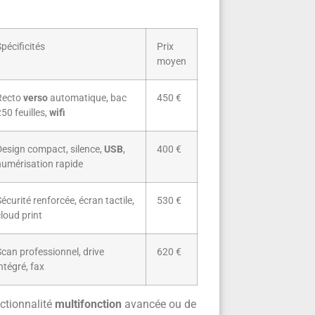
pécificités
Prix
moyen
Recto
verso
automatique, bac
450 €
50 feuilles,
wifi
Design compact, silence,
USB
,
400 €
numérisation rapide
écurité renforcée, écran tactile,
530 €
loud print
Scan professionnel, drive
620 €
ntégré, fax
nctionnalité
multifonction
avancée ou de