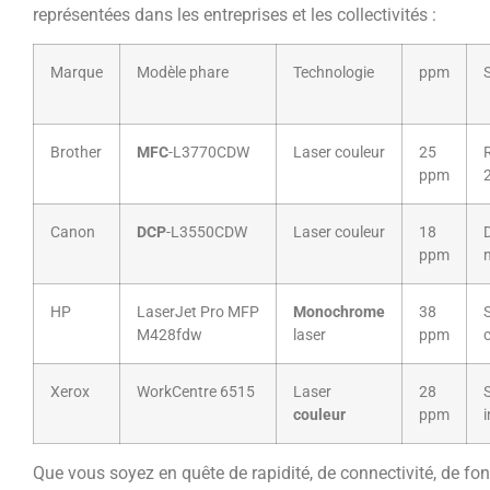
représentées dans les entreprises et les collectivités :
Marque
Modèle phare
Technologie
ppm
S
Brother
MFC
-L3770CDW
Laser couleur
25
ppm
2
Canon
DCP
-L3550CDW
Laser couleur
18
ppm
HP
LaserJet Pro MFP
Monochrome
38
S
M428fdw
laser
ppm
c
Xerox
WorkCentre 6515
Laser
28
couleur
ppm
i
Que vous soyez en quête de rapidité, de connectivité, de fo