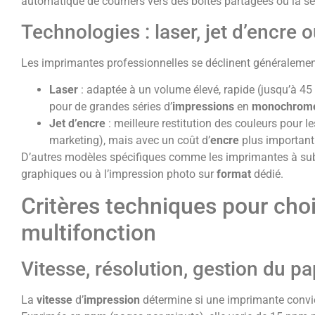
automatique de courriers vers des boîtes partagées ou la s
Technologies : laser, jet d’encre 
Les imprimantes professionnelles se déclinent généralemen
Laser
: adaptée à un volume élevé, rapide (jusqu’à 45
pour de grandes séries d’
impressions
en
monochrom
Jet d’encre
: meilleure restitution des couleurs pour l
marketing), mais avec un coût d’
encre
plus important
D’autres modèles spécifiques comme les imprimantes à sub
graphiques ou à l’impression photo sur
format
dédié.
Critères techniques pour cho
multifonction
Vitesse, résolution, gestion du pa
La
vitesse
d’
impression
détermine si une imprimante convi