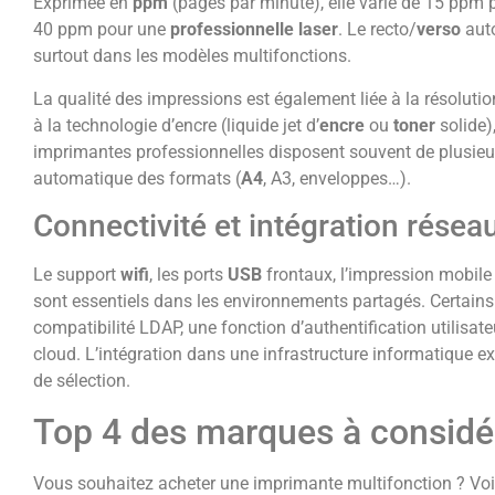
Exprimée en
ppm
(pages par minute), elle varie de 15 ppm
40 ppm pour une
professionnelle
laser
. Le recto/
verso
auto
surtout dans les modèles multifonctions.
La qualité des impressions est également liée à la résolutio
à la technologie d’encre (liquide jet d’
encre
ou
toner
solide)
imprimantes professionnelles disposent souvent de plusieur
automatique des formats (
A4
, A3, enveloppes…).
Connectivité et intégration résea
Le support
wifi
, les ports
USB
frontaux, l’impression mobile 
sont essentiels dans les environnements partagés. Certai
compatibilité LDAP, une fonction d’authentification utilisate
cloud. L’intégration dans une infrastructure informatique ex
de sélection.
Top 4 des marques à considé
Vous souhaitez acheter une imprimante multifonction ? Voi