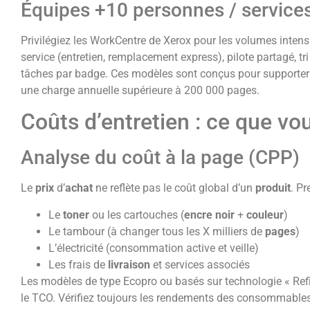
Équipes +10 personnes / service
Privilégiez les WorkCentre de Xerox pour les volumes inten
service (entretien, remplacement express), pilote partagé, t
tâches par badge. Ces modèles sont conçus pour supporter
une charge annuelle supérieure à 200 000 pages.
Coûts d’entretien : ce que vo
Analyse du coût à la page (CPP)
Le
prix
d’
achat
ne reflète pas le coût global d’un
produit
. P
Le
toner
ou les cartouches (
encre
noir
+
couleur
)
Le tambour (à changer tous les X milliers de
pages
)
L’électricité (consommation active et veille)
Les frais de
livraison
et services associés
Les modèles de type Ecopro ou basés sur technologie « Refi
le TCO. Vérifiez toujours les rendements des consommable