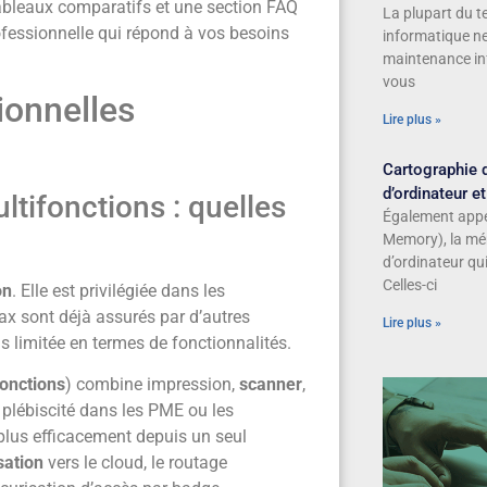
tableaux comparatifs et une section FAQ
La plupart du t
ofessionnelle qui répond à vos besoins
informatique ne 
maintenance inf
vous
ionnelles
Lire plus »
Cartographie 
d’ordinateur e
tifonctions : quelles
Également app
Memory), la mé
d’ordinateur qui
Celles-ci
on
. Elle est privilégiée dans les
fax sont déjà assurés par d’autres
Lire plus »
ns limitée en termes de fonctionnalités.
fonctions
) combine impression,
scanner
,
 plébiscité dans les PME ou les
lus efficacement depuis un seul
sation
vers le cloud, le routage