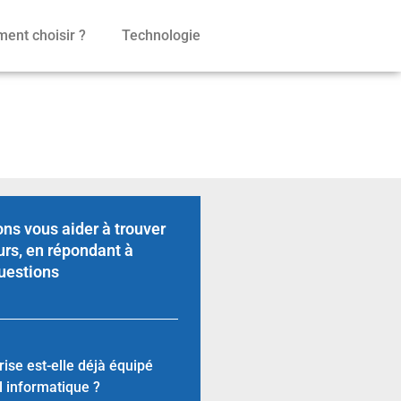
ent choisir ?
Technologie
?
ns vous aider à trouver
urs, en répondant à
uestions
rise est-elle déjà équipé
l informatique ?