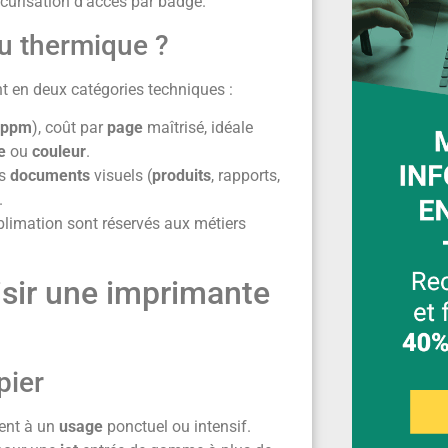
écurisation d’accès par badge.
ou thermique ?
t en deux catégories techniques :
ppm
), coût par
page
maîtrisé, idéale
e
ou
couleur
.
es
documents
visuels (
produits
, rapports,
.
limation sont réservés aux métiers
isir une imprimante
pier
ent à un
usage
ponctuel ou intensif.